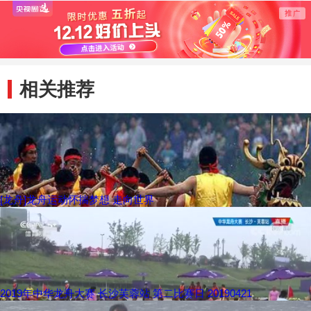
相关推荐
[龙舟]龙舟运动怀揣梦想 走向世界
2019年中华龙舟大赛 长沙芙蓉站 第二比赛日 20190421