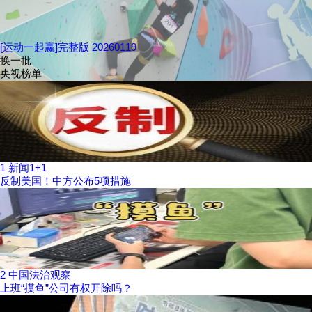
[运动一起赢]完整版 20260119
换一批
央视榜单
1
新闻1+1
反制美国！中方公布5项措施
2
中国法治观察
上班“摸鱼”公司有权开除吗？