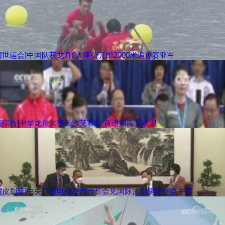
[世运会]中国队获龙舟8人座公开组2000米追逐赛亚军
[综合]中华龙舟大赛长沙芙蓉站 首进湖南受欢迎
[皮划艇]中央广播电视总台台长会见国际皮划艇联合会主席