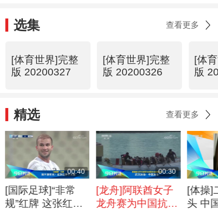
选集
查看更多
[体育世界]完整
[体育世界]完整
[体
版 20200327
版 20200326
版 2
精选
查看更多
00:40
00:30
[国际足球]“非常
[龙舟]阿联酋女子
[体操
规”红牌 这张红牌
龙舟赛为中国抗击
头 中
太不值
疫情加油
的“To