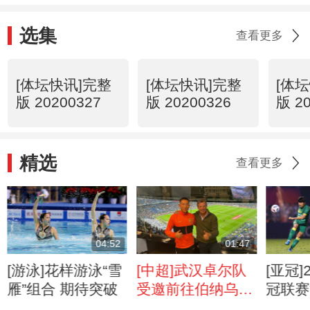
选集
查看更多
[体坛快讯]完整
[体坛快讯]完整
[体
版 20200327
版 20200326
版 2
精选
查看更多
04:52
01:47
[游泳]花样游泳“雪
[中超]武汉卓尔队
[亚冠]
雁”组合 期待突破
受邀前往伯纳乌球
冠联赛
场观赛
迟举行