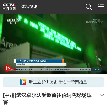
体坛快讯
听王立群讲历史 千古一帝秦始皇
[中超]武汉卓尔队受邀前往伯纳乌球场观
赛