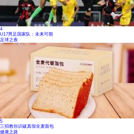
4
U17男足国家队：未来可期
足球之夜
5
三招教你识破真假全麦面包
健康之路