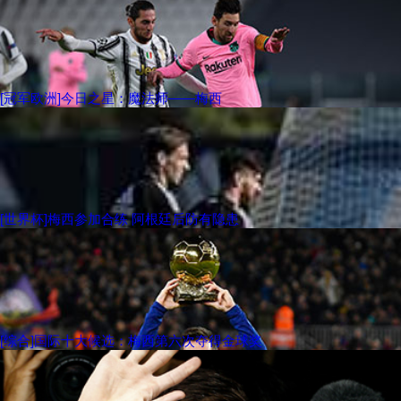
[冠军欧洲]今日之星：魔法师——梅西
[世界杯]梅西参加合练 阿根廷后防有隐患
[综合]国际十大候选：梅西第六次夺得金球奖