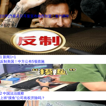
[法甲]巴黎圣日耳曼宣布梅西加盟！签约两年
换一批
央视榜单
1
新闻1+1
反制美国！中方公布5项措施
2
中国法治观察
上班“摸鱼”公司有权开除吗？