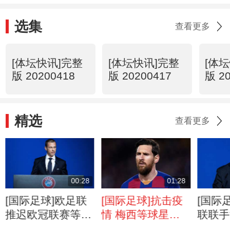
选集
查看更多
[体坛快讯]完整
[体坛快讯]完整
[体
版 20200418
版 20200417
版 2
精选
查看更多
00:28
01:28
[国际足球]欧足联
[国际足球]抗击疫
[国际
推迟欧冠联赛等三
情 梅西等球星宣
联联手
项决赛
传防疫举措
击疫情