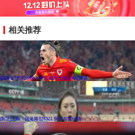
相关推荐
[国际足球]贝尔独中两元 威尔士挺进A组决赛
[国足]王楠：国足阵型4321 贝尔首发出场