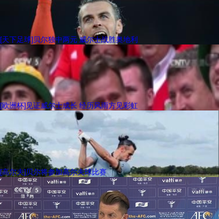
[天下足球]贝尔独中两元 威尔士战胜奥地利
[欧洲杯]见证威尔士成长 经历风雨方见彩虹
[高尔夫]贝尔将参加高尔夫球比赛