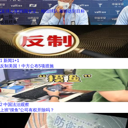
[足球之夜]韩国女足：相信球队 期待达到目标
换一批
央视榜单
1
新闻1+1
反制美国！中方公布5项措施
2
中国法治观察
上班“摸鱼”公司有权开除吗？