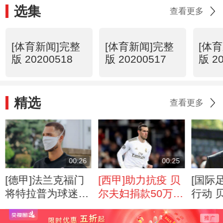
选集
查看更多
[体育新闻]完整
[体育新闻]完整
[体
版 20200518
版 20200517
版 2
精选
查看更多
00:26
00:25
[德甲]法兰克福门
[西甲]助力抗疫 贝
[国际
将特拉普为球迷送
尔夫妇捐款50万英
行动 
惊喜
镑
织慈善