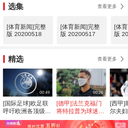
选集
查看更多
[体育新闻]完整
[体育新闻]完整
[体
版 20200518
版 20200517
版 2
精选
查看更多
00:49
00:26
[国际足球]欧足联
[德甲]法兰克福门
[西甲
呼吁欧洲各顶级联
将特拉普为球迷送
尔夫妇
赛完赛
惊喜
镑