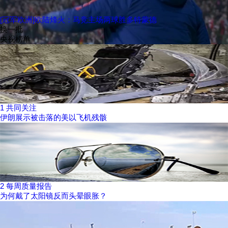
[冠军欧洲]欧陆烽火：马竞主场两球胜多特蒙德
换一批
央视榜单
1
共同关注
伊朗展示被击落的美以飞机残骸
2
每周质量报告
为何戴了太阳镜反而头晕眼胀？