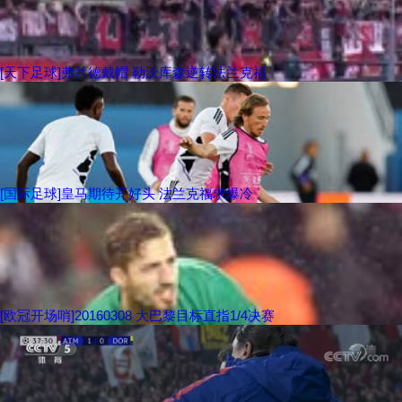
[天下足球]弗兰德戴帽 勒沃库森逆转法兰克福
[国际足球]皇马期待开好头 法兰克福求爆冷
[欧冠开场哨]20160308 大巴黎目标直指1/4决赛