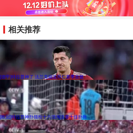
相关推荐
[德甲]特拉普神了 法兰克福送拜仁赛季首败
[欧冠]特拉普神扑领衔十六强淘汰赛十佳扑救