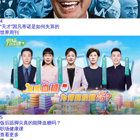
4
“天才”因凡蒂诺是如何失算的
世界周刊
5
饭后踮脚尖真的能降血糖吗？
职场健康课
查看更多