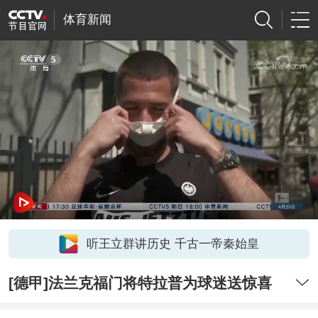
体育新闻
听王立群讲历史 千古一帝秦始皇
[德甲]法兰克福门将特拉普为球迷送惊喜