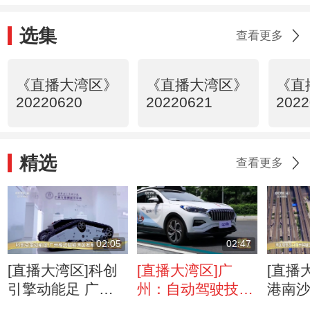
选集
查看更多
《直播大湾区》
《直播大湾区》
《直
20220620
20220621
2022
精选
查看更多
02:05
02:47
[直播大湾区]科创
[直播大湾区]广
[直播
引擎动能足 广州
州：自动驾驶技术
港南
模式赋能湾区发展
带来“智慧出行”新
码头：