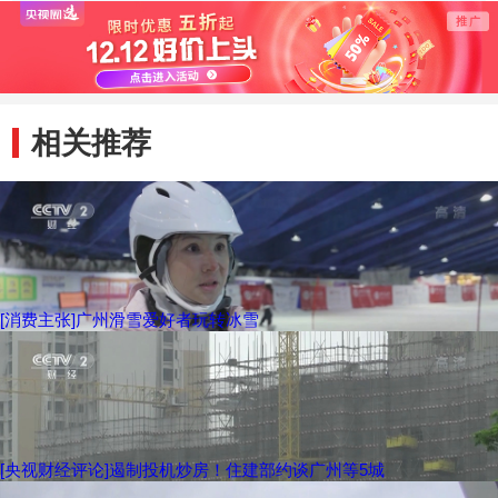
体验
斗导
相关推荐
[消费主张]广州滑雪爱好者玩转冰雪
[央视财经评论]遏制投机炒房！住建部约谈广州等5城