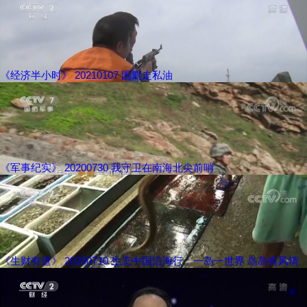
《经济半小时》 20210107 围剿走私油
《军事纪实》 20200730 我守卫在南海北尖前哨
《生财有道》 20200710 生态中国沿海行：一岛一世界 岛岛有风情