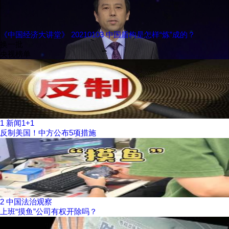
《中国经济大讲堂》 20210103 中国盾构是怎样“炼”成的？
换一批
央视榜单
1
新闻1+1
反制美国！中方公布5项措施
2
中国法治观察
上班“摸鱼”公司有权开除吗？