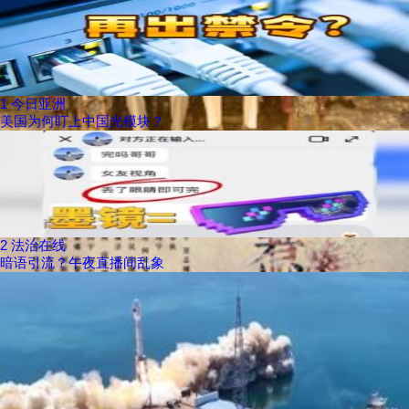
1
今日亚洲
美国为何盯上中国光模块？
2
法治在线
暗语引流？午夜直播间乱象