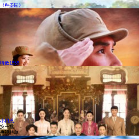
《种墨园》
特赦1959
小娘惹
换一批
央视榜单