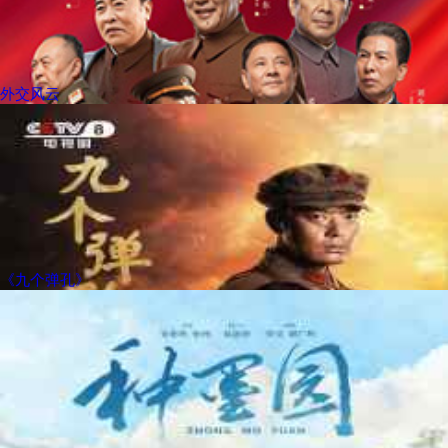
外交风云
《九个弹孔》