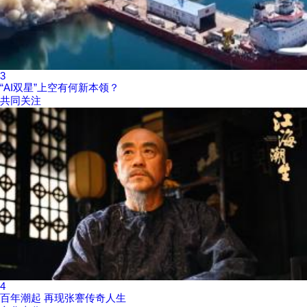
3
“AI双星”上空有何新本领？
共同关注
4
百年潮起 再现张謇传奇人生