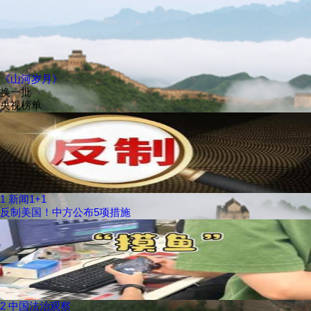
《山河岁月》
换一批
央视榜单
1
新闻1+1
反制美国！中方公布5项措施
2
中国法治观察