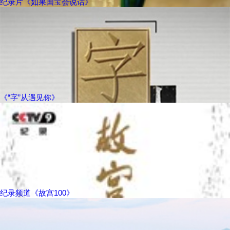
纪录片《如果国宝会说话》
《“字”从遇见你》
纪录频道《故宫100》