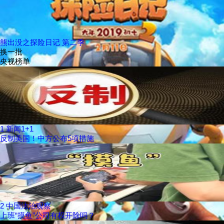
熊出没之探险日记 第二季
换一批
央视榜单
1
新闻1+1
反制美国！中方公布5项措施
2
中国法治观察
上班“摸鱼”公司有权开除吗？