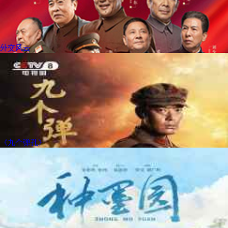
外交风云
《九个弹孔》