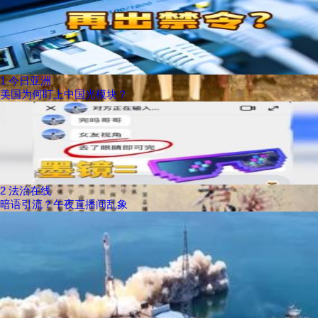
1
今日亚洲
美国为何盯上中国光模块？
2
法治在线
暗语引流？午夜直播间乱象