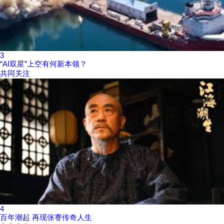
3
“AI双星”上空有何新本领？
共同关注
4
百年潮起 再现张謇传奇人生