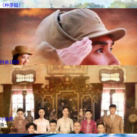
《种墨园》
特赦1959
小娘惹
换一批
央视榜单