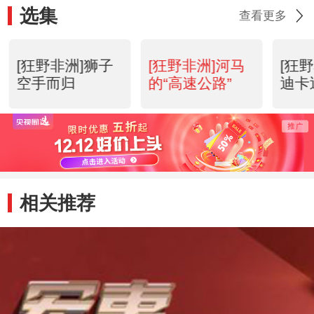
选集
查看更多
[狂野非洲]狮子
[狂野非洲]河马
[狂
空手而归
的“高速公路”
迪卡
相关推荐