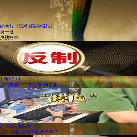
纪录片《如果国宝会说话》
换一批
央视榜单
1
新闻1+1
反制美国！中方公布5项措施
2
中国法治观察
上班“摸鱼”公司有权开除吗？