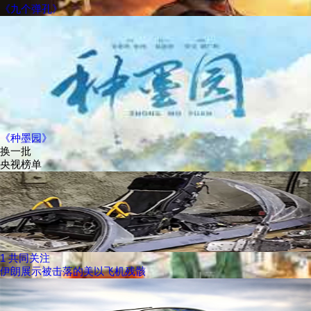
《九个弹孔》
《种墨园》
换一批
央视榜单
1
共同关注
伊朗展示被击落的美以飞机残骸