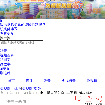
5
饭后踮脚尖真的能降血糖吗？
职场健康课
查看更多
换一换
听音
视频百科
祖国美
微故事
ai美食
剧推荐
首页
直播
听音
央视影音
微视频
央视网手机版
|
央视网PC版
京ICP备10003349号-1
中央广播电视总台 央视网 版权所有
我来说两句
7589
分享