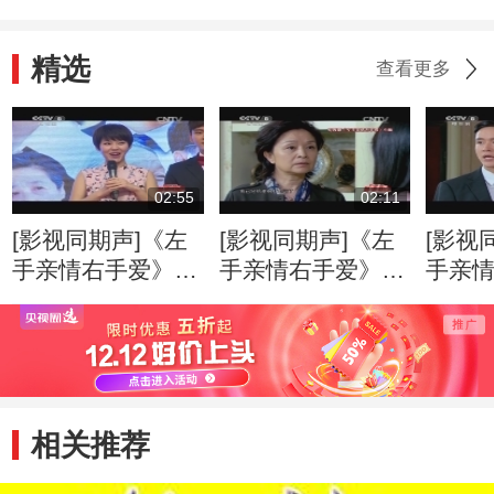
精选
查看更多
02:55
02:11
[影视同期声]《左
[影视同期声]《左
[影视
手亲情右手爱》将
手亲情右手爱》热
手亲
登陆八套 张佳宁
播 刘莉莉演绎恶
出正酣
落泪追忆老演员柏
婆婆
绎“夹
青
相关推荐