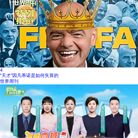
4
“天才”因凡蒂诺是如何失算的
世界周刊