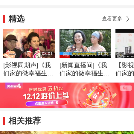
精选
查看更多
03:01
01:32
[影视同期声]《我
[新闻直播间]《我
【影
们家的微幸福生
们家的微幸福生
们家
活》八套将播 一
活》央视开播
活》1
众主演力荐新剧
陶红领
相关推荐