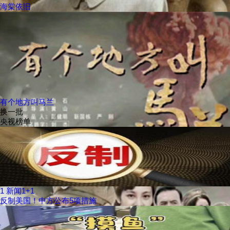
海棠依旧
有个地方叫马兰
换一批
央视榜单
1
新闻1+1
反制美国！中方公布5项措施