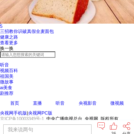
5
三招教你识破真假全麦面包
健康之路
查看更多
换一换
听音
视频百科
祖国美
微故事
ai美食
剧推荐
首页
直播
听音
央视影音
微视频
央视网手机版
|
央视网PC版
京ICP备10003349号-1
中央广播电视总台 央视网 版权所有
我来说两句
26
分享