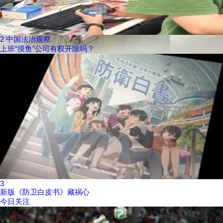
2
中国法治观察
上班“摸鱼”公司有权开除吗？
3
新版《防卫白皮书》藏祸心
今日关注