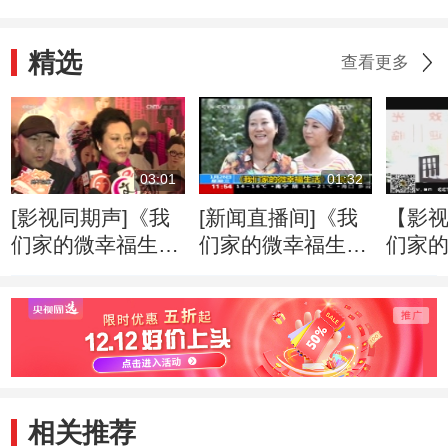
精选
查看更多
03:01
01:32
[影视同期声]《我
[新闻直播间]《我
【影
们家的微幸福生
们家的微幸福生
们家
活》八套将播 一
活》央视开播
活》1
众主演力荐新剧
陶红领
相关推荐