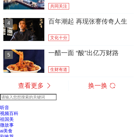
共同关注
百年潮起 再现张謇传奇人生
4
文化十分
一醋一面 “酸”出亿万财路
5
生财有道
查看更多
换一换
听音
视频百科
祖国美
微故事
ai美食
剧推荐