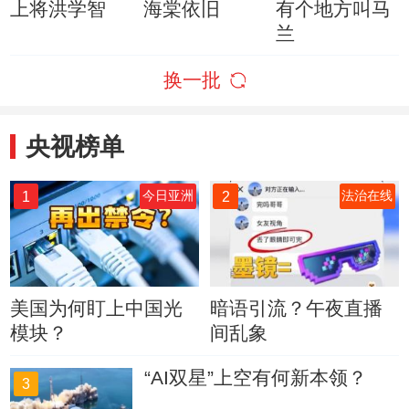
上将洪学智
海棠依旧
有个地方叫马
兰
换一批
央视榜单
1
2
今日亚洲
法治在线
美国为何盯上中国光
暗语引流？午夜直播
模块？
间乱象
“AI双星”上空有何新本领？
3