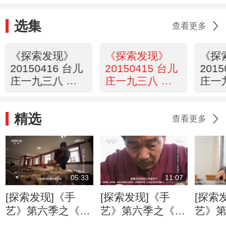
选集
查看更多
《探索发现》
《探索发现》
《探
20150416 台儿
20150415 台儿
201
庄一九三八 第
庄一九三八 第
庄一
四集
三集
二集
精选
查看更多
05:33
11:07
[探索发现]《手
[探索发现]《手
[探索
艺》第六季之《万
艺》第六季之《姑
艺》
工花轿》：朱金漆
苏铜艺》 失蜡法
苏铜艺