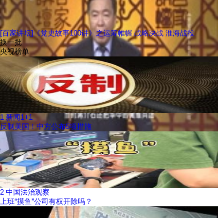
[百家讲坛]《党史故事100讲》之运筹帷幄 战略决战 淮海战役
换一批
央视榜单
1
新闻1+1
反制美国！中方公布5项措施
2
中国法治观察
上班“摸鱼”公司有权开除吗？