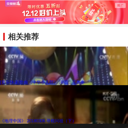
木雕的制作环节
塑模的过程
如何
后的
相关推荐
[音乐快递]歌曲《中华小儿郎》 演唱：王奥冬
《地理中国》 20180306 寻根问祖（下）