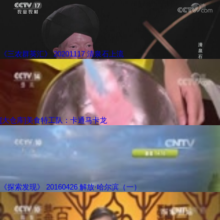
《三农群英汇》 20201117 清泉石上流
[大仓库]美食特工队：卡通马卡龙
《探索发现》 20160426 解放·哈尔滨（一）