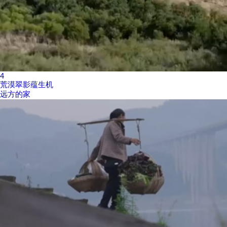
4
荒漠翠影蕴生机
远方的家