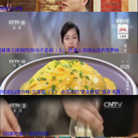
煳辣活水鱼
[健康之路]能吃能动才是福（上） 给老人选择合适的营养粉
[味道]山海拾味·北海篇（下） 会流动的“黄金炒饭” 惊喜满满！
《回家吃饭》 20160202