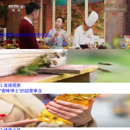
[四季餐桌]鲜虾鸭蛋炒苦瓜
换一批
央视榜单
1
道德观察
“蜜蜂博士”的甜蜜事业
2
健康之路