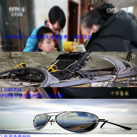
《中华医药》 20160218 健康故事：你好 陈皮
换一批
央视榜单
1
共同关注
伊朗展示被击落的美以飞机残骸
2
每周质量报告