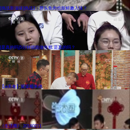
[挑战新滋味]挑战3：胖头鱼肉也能鲜嫩入味？
[是真的吗]5分钟就能做年糕 是真的吗？
【ai美食】紫菜糯米鸡
《生活圈》 20160211