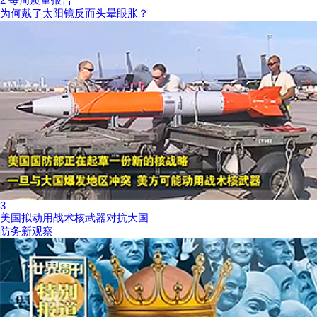
为何戴了太阳镜反而头晕眼胀？
3
美国拟动用战术核武器对抗大国
防务新观察