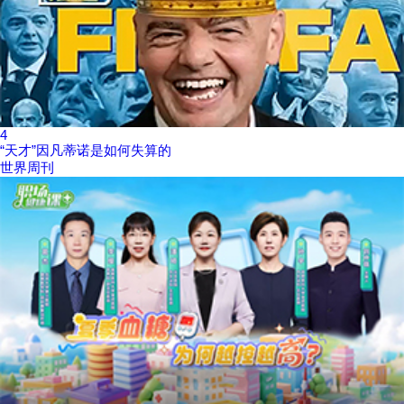
4
“天才”因凡蒂诺是如何失算的
世界周刊