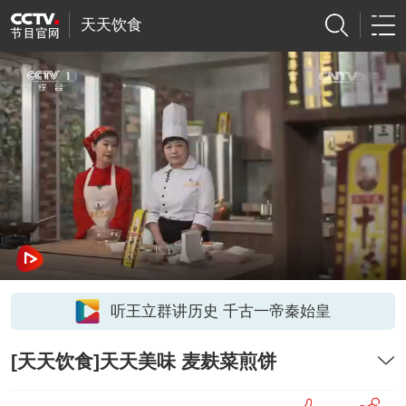
天天饮食
听王立群讲历史 千古一帝秦始皇
[天天饮食]天天美味 麦麸菜煎饼