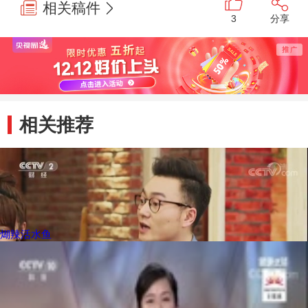
相关稿件
3
分享
相关推荐
煳辣活水鱼