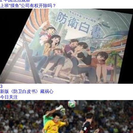
上班“摸鱼”公司有权开除吗？
3
新版《防卫白皮书》藏祸心
今日关注