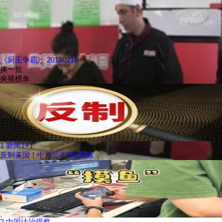
《厨王争霸》 20180216
换一批
央视榜单
1
新闻1+1
反制美国！中方公布5项措施
2
中国法治观察