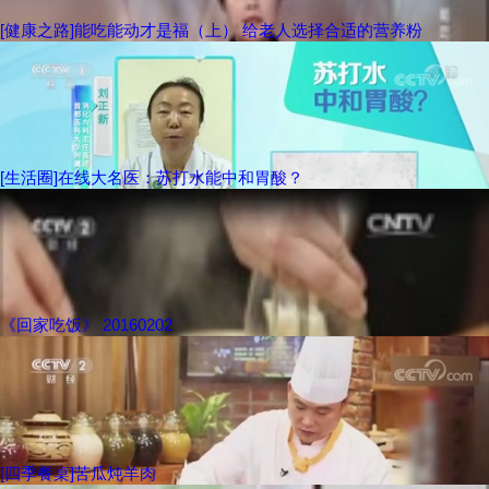
[健康之路]能吃能动才是福（上） 给老人选择合适的营养粉
[生活圈]在线大名医：苏打水能中和胃酸？
《回家吃饭》 20160202
[四季餐桌]苦瓜炖羊肉