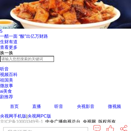
5
一醋一面 “酸”出亿万财路
生财有道
查看更多
换一换
听音
视频百科
祖国美
微故事
ai美食
剧推荐
首页
直播
听音
央视影音
微视频
央视网手机版
|
央视网PC版
京ICP备10003349号-1
中央广播电视总台 央视网 版权所有