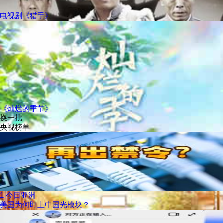
电视剧《猎手》
《灿烂的季节》
换一批
央视榜单
1
今日亚洲
美国为何盯上中国光模块？