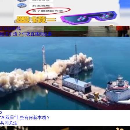
2
法治在线
暗语引流？午夜直播间乱象
3
“AI双星”上空有何新本领？
共同关注