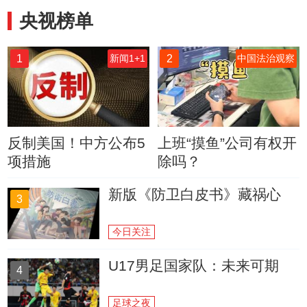
央视榜单
1
2
新闻1+1
中国法治观察
反制美国！中方公布5
上班“摸鱼”公司有权开
项措施
除吗？
新版《防卫白皮书》藏祸心
3
今日关注
U17男足国家队：未来可期
4
足球之夜