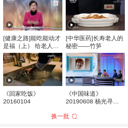
[健康之路]能吃能动才
[中华医药]长寿老人的
是福（上） 给老人选
秘密——竹笋
择合适的营养粉
《回家吃饭》
《中国味道》
20160104
20190608 杨光寻味-
樱桃肉
换一批