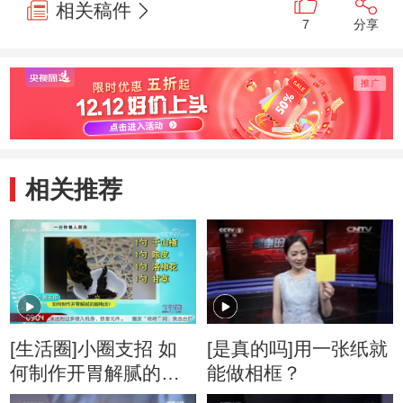
相关稿件
7
分享
相关推荐
[生活圈]小圈支招 如
[是真的吗]用一张纸就
何制作开胃解腻的酸
能做相框？
梅汤？