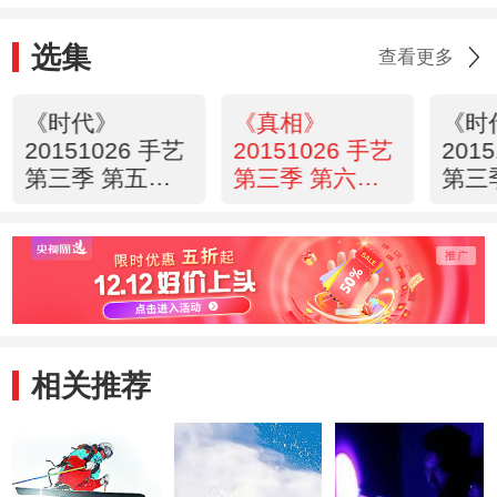
选集
查看更多
《时代》
《真相》
《时
20151026 手艺
20151026 手艺
201
第三季 第五集
第三季 第六集
第三
玉岩石壶
金镂之雅
竹丝
相关推荐