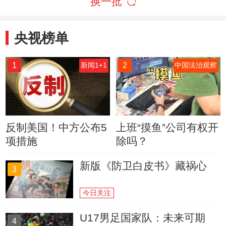
换一批
央视榜单
1
2
新闻1+1
中国法治观察
反制美国！中方公布5
上班“摸鱼”公司有权开
项措施
除吗？
新版《防卫白皮书》藏祸心
3
今日关注
U17男足国家队：未来可期
4