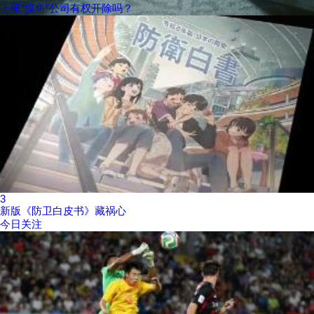
上班“摸鱼”公司有权开除吗？
3
新版《防卫白皮书》藏祸心
今日关注