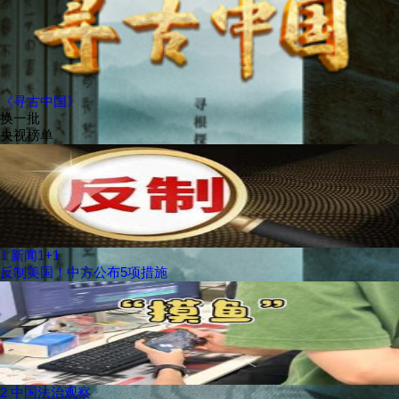
《寻古中国》
换一批
央视榜单
1
新闻1+1
反制美国！中方公布5项措施
2
中国法治观察