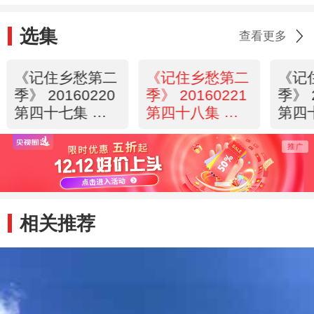
选集
查看更多
《记住乡愁第二
《记住乡愁第二
《记
季》 20160220
季》 20160221
季》 
第四十七集 定
第四十八集 鱼
第四
舟村——施德累
木寨——崇文尚
头村
仁
学
然
相关推荐