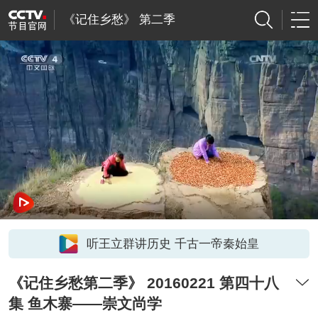
《记住乡愁》 第二季
听王立群讲历史 千古一帝秦始皇
《记住乡愁第二季》 20160221 第四十八
集 鱼木寨——崇文尚学