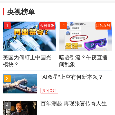
央视榜单
1
2
今日亚洲
法治在线
美国为何盯上中国光
暗语引流？午夜直播
模块？
间乱象
“AI双星”上空有何新本领？
3
共同关注
百年潮起 再现张謇传奇人生
4