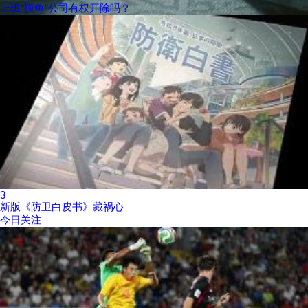
上班“摸鱼”公司有权开除吗？
3
新版《防卫白皮书》藏祸心
今日关注