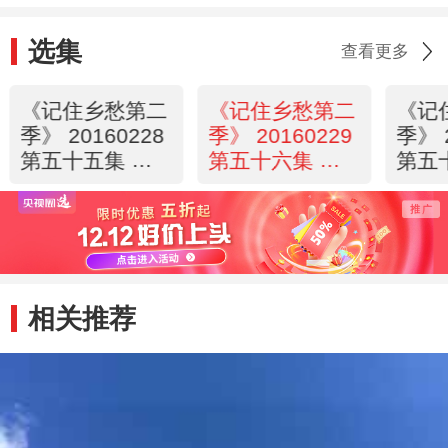
选集
查看更多
《记住乡愁第二
《记住乡愁第二
《记
季》 20160228
季》 20160229
季》 
第五十五集 塘
第五十六集 下
第五
石村——忠义兴
寨村——疏财重
罕托
国
义
爱家
相关推荐