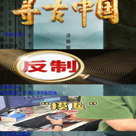
《寻古中国》
换一批
央视榜单
1
新闻1+1
反制美国！中方公布5项措施
2
中国法治观察