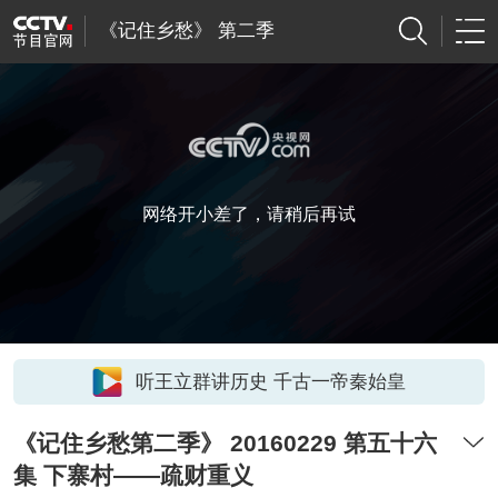
《记住乡愁》 第二季
网络开小差了，请稍后再试
听王立群讲历史 千古一帝秦始皇
《记住乡愁第二季》 20160229 第五十六
集 下寨村——疏财重义