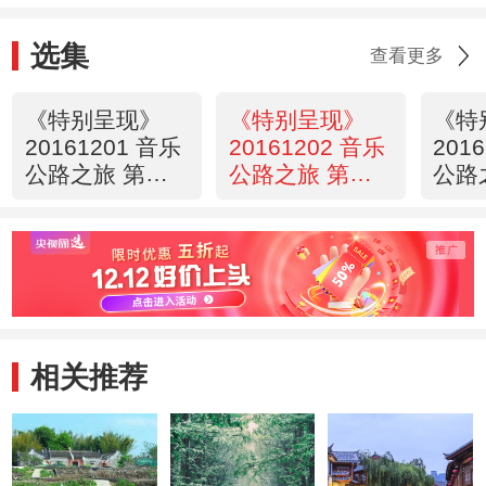
选集
查看更多
《特别呈现》
《特别呈现》
《特
20161201 音乐
20161202 音乐
201
公路之旅 第一
公路之旅 第二
公路
集 夏天的礼物
集 夏天的礼物
集 
（上）
（下）
相关推荐