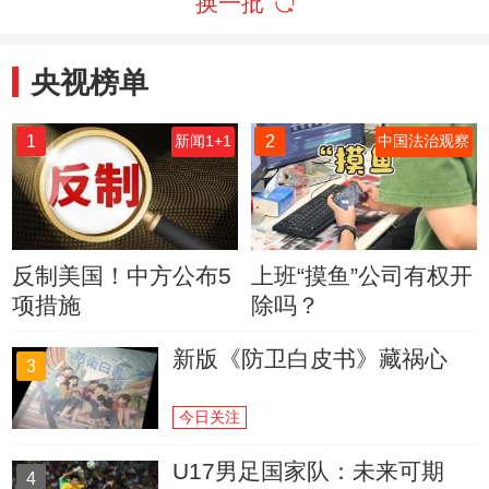
换一批
央视榜单
1
2
新闻1+1
中国法治观察
反制美国！中方公布5
上班“摸鱼”公司有权开
项措施
除吗？
新版《防卫白皮书》藏祸心
3
今日关注
U17男足国家队：未来可期
4