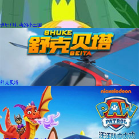
班班和莉莉的小王国
舒克贝塔