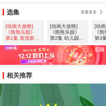
选集
查看更多
[动画大放映]
[动画大放映]
[动
《熊熊乐园》
《熊熊乐园》
《熊
第1集 发现新世
第2集 幼儿园的
第3
界
一天
相关推荐