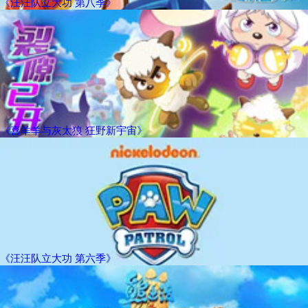
《汪汪队立大功 第八季》
《喜羊羊与灰太狼 狂野新宇宙》
《汪汪队立大功 第六季》