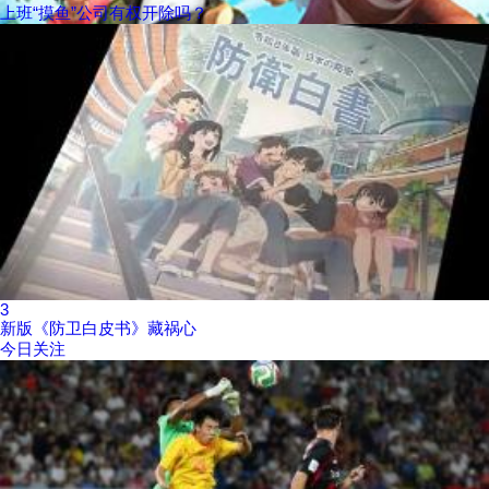
上班“摸鱼”公司有权开除吗？
3
新版《防卫白皮书》藏祸心
今日关注