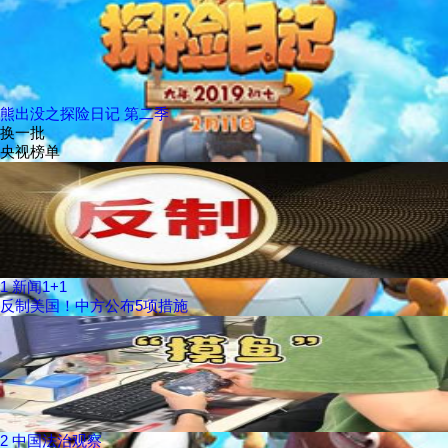
熊出没之探险日记 第二季
换一批
央视榜单
1
新闻1+1
反制美国！中方公布5项措施
2
中国法治观察