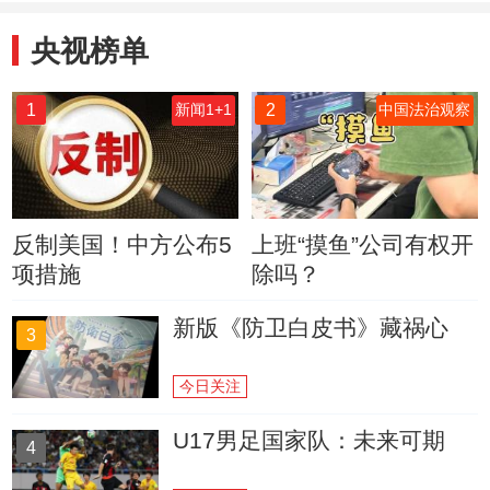
央视榜单
1
2
新闻1+1
中国法治观察
反制美国！中方公布5
上班“摸鱼”公司有权开
项措施
除吗？
新版《防卫白皮书》藏祸心
3
今日关注
U17男足国家队：未来可期
4