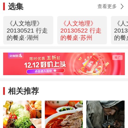
选集
查看更多
《人文地理》
《人文地理》
《人
20130521 行走
20130522 行走
201
的餐桌·湖州
的餐桌·苏州
的餐
相关推荐