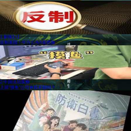
1
新闻1+1
反制美国！中方公布5项措施
2
中国法治观察
上班“摸鱼”公司有权开除吗？