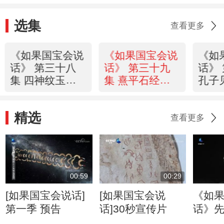
选集
查看更多
《如果国宝会说
《如果国宝会说
《如
话》 第三十八
话》 第三十九
话》
集 四神纹玉铺
集 熹平石经：
孔子
首：青龙白虎朱
破碎与重聚
石：
雀玄武
精选
查看更多
00:59
00:29
[如果国宝会说话]
[如果国宝会说
《如
第一季 预告
话]30秒宣传片
话》