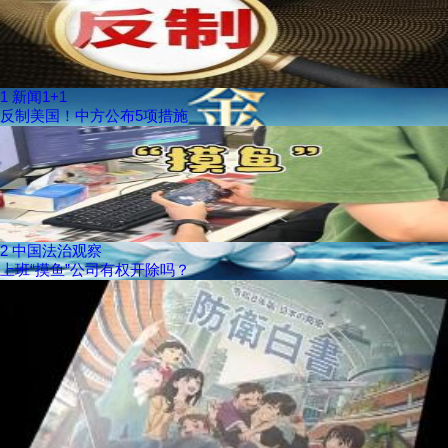
1
新闻1+1
反制美国！中方公布5项措施
2
中国法治观察
上班“摸鱼”公司有权开除吗？