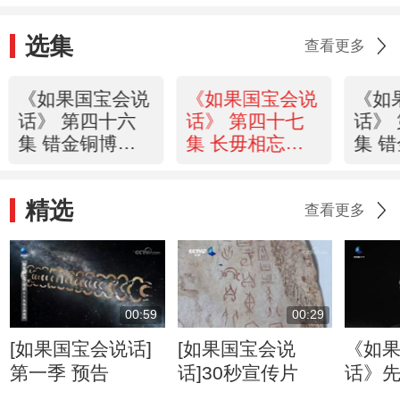
选集
查看更多
《如果国宝会说
《如果国宝会说
《如
话》 第四十六
话》 第四十七
话》
集 错金铜博山
集 长毋相忘铭
集 
炉：烟云的计算
合符银带钩：闪
青铜
烁腰间的誓言
有灵
精选
查看更多
00:59
00:29
[如果国宝会说话]
[如果国宝会说
《如
第一季 预告
话]30秒宣传片
话》