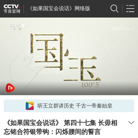
《如果国宝会说话》网络版
听王立群讲历史 千古一帝秦始皇
《如果国宝会说话》 第四十七集 长毋相
忘铭合符银带钩：闪烁腰间的誓言