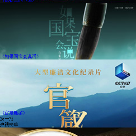
《如果国宝会说话》
《官箴廉鉴》
换一批
央视榜单