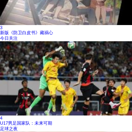
3
新版《防卫白皮书》藏祸心
今日关注
4
U17男足国家队：未来可期
足球之夜