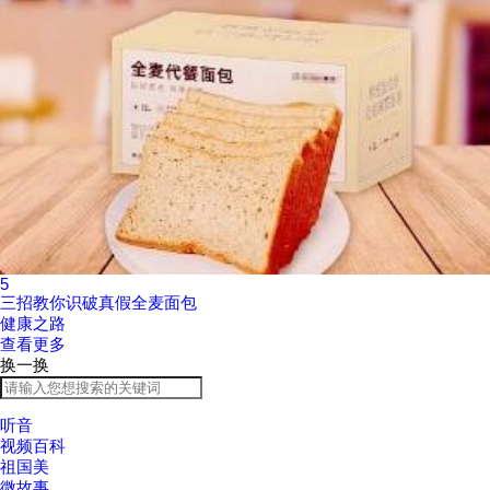
5
三招教你识破真假全麦面包
健康之路
查看更多
换一换
听音
视频百科
祖国美
微故事