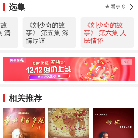
选集
查看更多
的故
《刘少奇的故
《刘少奇的故
集 清
事》 第五集 深
事》 第六集 人
情厚谊
民情怀
相关推荐