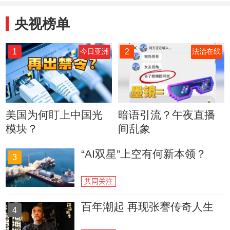
央视榜单
1
2
今日亚洲
法治在线
美国为何盯上中国光
暗语引流？午夜直播
模块？
间乱象
“AI双星”上空有何新本领？
3
共同关注
百年潮起 再现张謇传奇人生
4