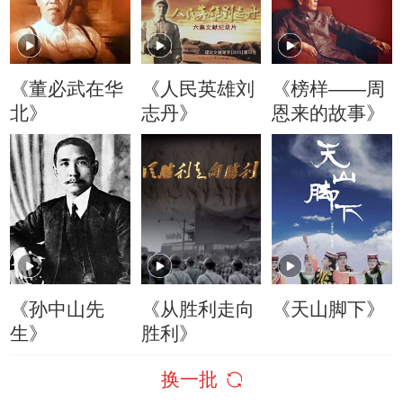
《董必武在华
《人民英雄刘
《榜样——周
北》
志丹》
恩来的故事》
《孙中山先
《从胜利走向
《天山脚下》
生》
胜利》
换一批