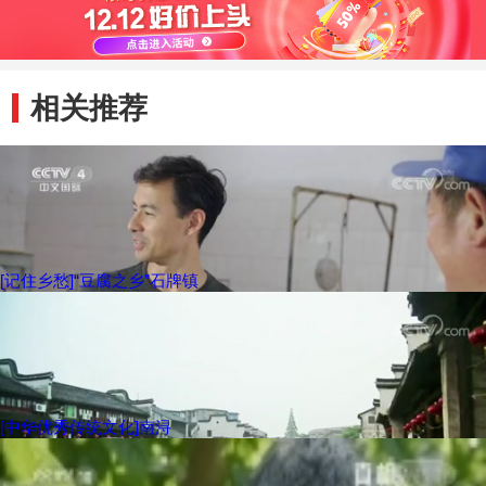
相关推荐
[记住乡愁]“豆腐之乡”石牌镇
[中华优秀传统文化]南浔