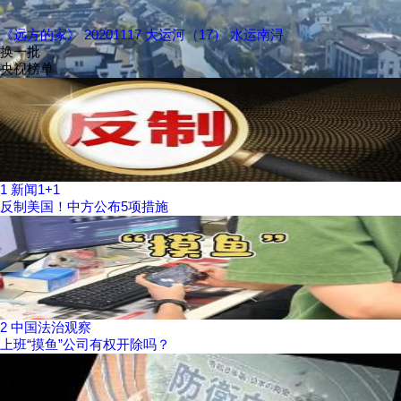
《远方的家》 20201117 大运河（17） 水运南浔
换一批
央视榜单
1
新闻1+1
反制美国！中方公布5项措施
2
中国法治观察
上班“摸鱼”公司有权开除吗？