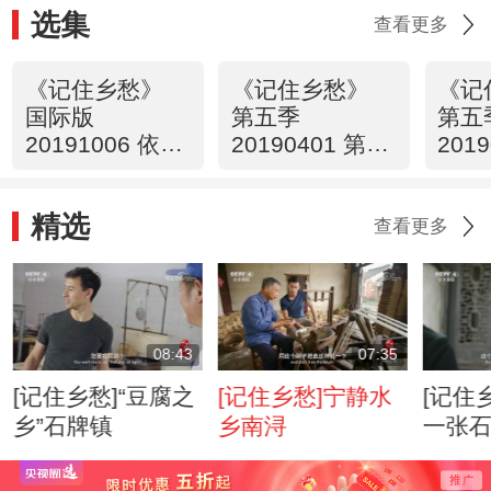
选集
查看更多
《记住乡愁》
《记住乡愁》
《记
国际版
第五季
第五
20191006 依江
20190401 第六
201
而生
十集 西安三学
十九
街区——继绝学
璃厂
精选
开太平
文运
查看更多
08:43
07:35
[记住乡愁]“豆腐之
[记住乡愁]宁静水
[记住
乡”石牌镇
乡南浔
一张