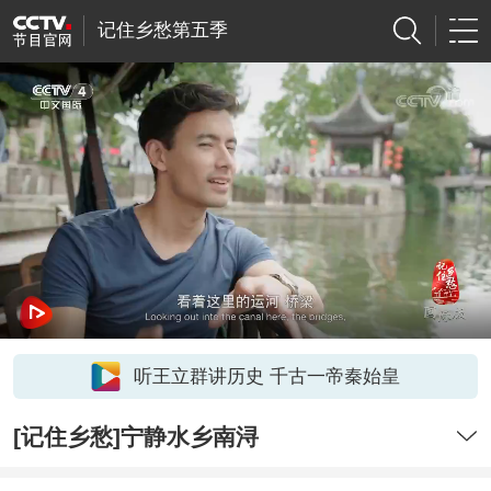
记住乡愁第五季
听王立群讲历史 千古一帝秦始皇
[记住乡愁]宁静水乡南浔