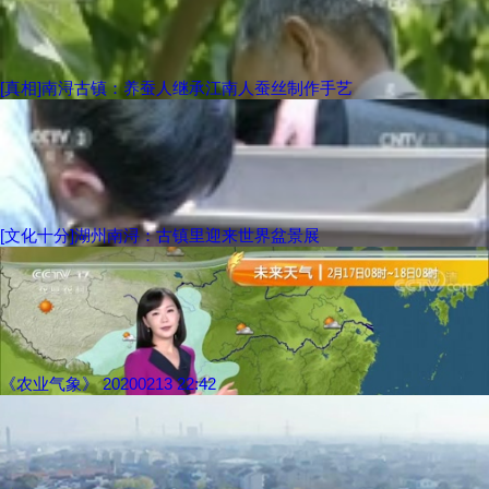
[真相]南浔古镇：养蚕人继承江南人蚕丝制作手艺
[文化十分]湖州南浔：古镇里迎来世界盆景展
《农业气象》 20200213 22:42