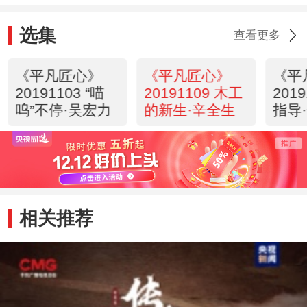
选集
查看更多
《平凡匠心》
《平凡匠心》
《平
20191103 “喵
20191109 木工
201
呜”不停·吴宏力
的新生·辛全生
指导
相关推荐