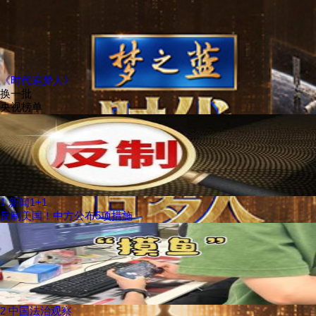
《时代追梦人》
换一批
央视榜单
1
新闻1+1
反制美国！中方公布5项措施
2
中国法治观察