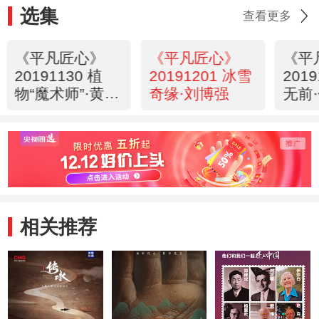
选集
查看更多
《平凡匠心》
《平凡匠心》
《平
20191130 植
20191201 冰雪
201
物“魔术师”·黄荣
奇缘·刘博强
无前
华
（上
相关推荐