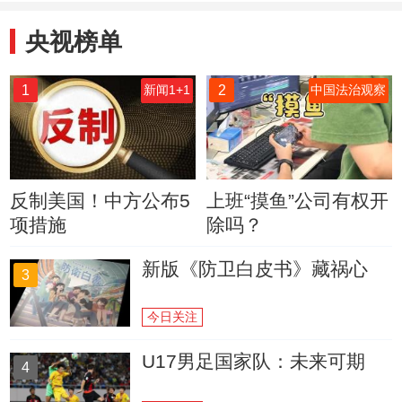
央视榜单
1
2
新闻1+1
中国法治观察
反制美国！中方公布5
上班“摸鱼”公司有权开
项措施
除吗？
新版《防卫白皮书》藏祸心
3
今日关注
U17男足国家队：未来可期
4