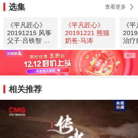
选集
查看更多
《平凡匠心》
《平凡匠心》
《平
20191215 风筝
20191221 熊猫
201
父子·吕铁智 吕
奶爸·马涛
治疗
阳
相关推荐