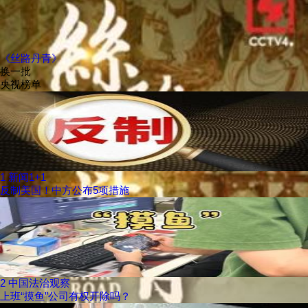
《丝路丹青》
换一批
央视榜单
1
新闻1+1
反制美国！中方公布5项措施
2
中国法治观察
上班“摸鱼”公司有权开除吗？