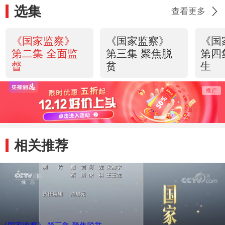
选集
查看更多
《国家监察》
《国家监察》
《国
第二集 全面监
第三集 聚焦脱
第四
督
贫
生
相关推荐