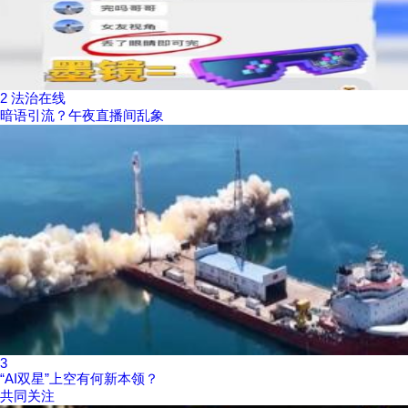
2
法治在线
暗语引流？午夜直播间乱象
3
“AI双星”上空有何新本领？
共同关注