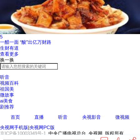
5
一醋一面 “酸”出亿万财路
生财有道
查看更多
换一换
听音
视频百科
祖国美
微故事
ai美食
剧推荐
首页
直播
听音
央视影音
微视频
央视网手机版
|
央视网PC版
京ICP备10003349号-1
中央广播电视总台 央视网 版权所有