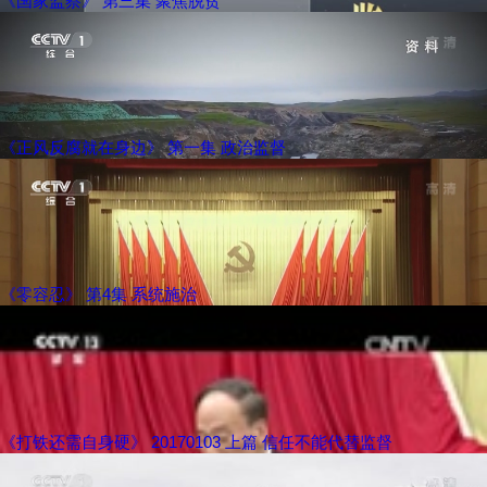
《国家监察》 第三集 聚焦脱贫
《正风反腐就在身边》 第一集 政治监督
《零容忍》 第4集 系统施治
《打铁还需自身硬》 20170103 上篇 信任不能代替监督