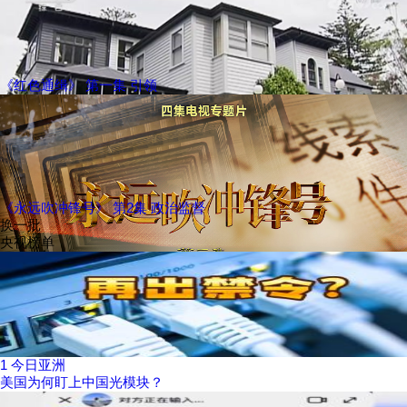
《红色通缉》 第一集 引领
《永远吹冲锋号》 第2集 政治监督
换一批
央视榜单
1
今日亚洲
美国为何盯上中国光模块？