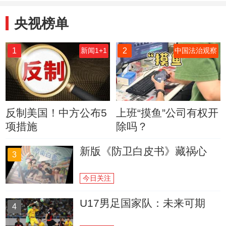
央视榜单
1
2
新闻1+1
中国法治观察
反制美国！中方公布5
上班“摸鱼”公司有权开
项措施
除吗？
新版《防卫白皮书》藏祸心
3
今日关注
U17男足国家队：未来可期
4