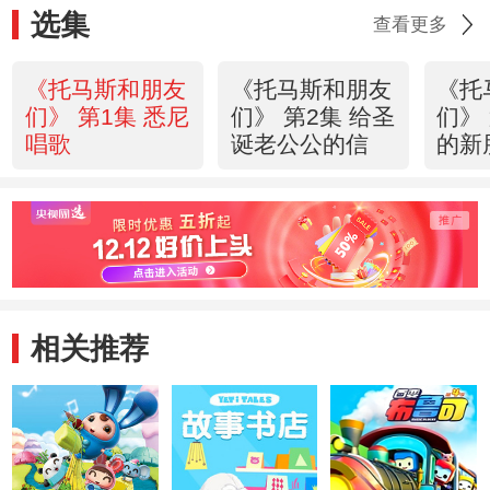
选集
查看更多
《托马斯和朋友
《托马斯和朋友
《托
们》 第1集 悉尼
们》 第2集 给圣
们》
唱歌
诞老公公的信
的新
相关推荐