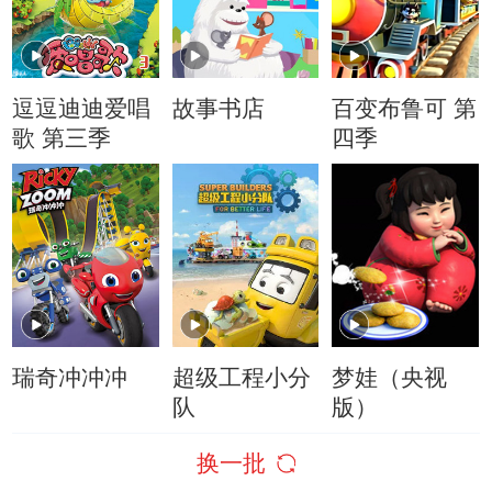
逗逗迪迪爱唱
故事书店
百变布鲁可 第
歌 第三季
四季
瑞奇冲冲冲
超级工程小分
梦娃（央视
队
版）
换一批