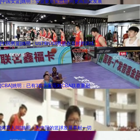
[中国女篮]姚明：女篮要居安思危 向更高层次发展
[中国男篮]姚明：U17和U18男篮在京封闭训练
[CBA]姚明：已有3套方案应对CBA联赛重启
[体育人间]姚明：为中国的篮球发展奉献一切