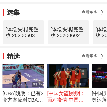
选集
查看更多
[体坛快讯]完整
[体坛快讯]完整
[体
版 20200603
版 20200602
版 2
精选
查看更多
03:06
01:53
[CBA]姚明：已有3
[中国女篮]姚明：
[中国
套方案应对CBA联
面对疫情 中国女
奥运落
赛重启
篮积极备战
男篮需