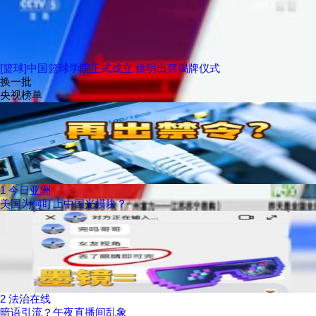
[篮球]中国篮球学院正式成立 姚明出席揭牌仪式
换一批
央视榜单
1
今日亚洲
美国为何盯上中国光模块？
2
法治在线
暗语引流？午夜直播间乱象