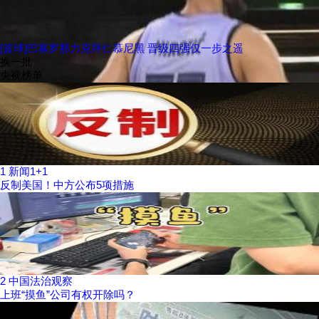
[篮球]巴塞罗那力克拜仁慕尼黑 晋级四强仅一步之遥
换一批
央视榜单
1
新闻1+1
反制美国！中方公布5项措施
2
中国法治观察
上班“摸鱼”公司有权开除吗？