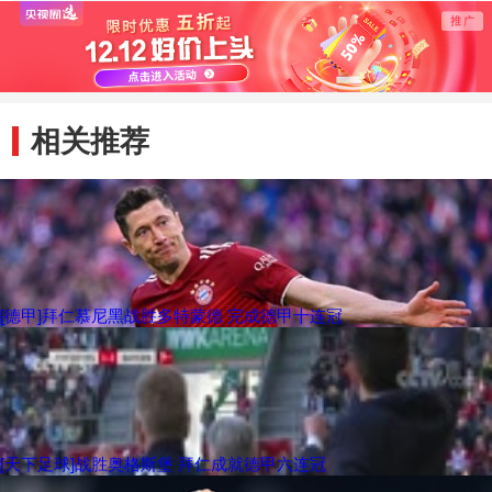
相关推荐
[德甲]拜仁慕尼黑战胜多特蒙德 完成德甲十连冠
[天下足球]战胜奥格斯堡 拜仁成就德甲六连冠