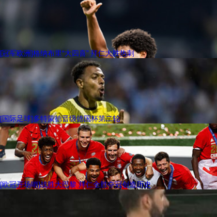
[冠军欧洲]格纳布里“大四喜” 拜仁大胜热刺
[国际足球]多特蒙德晋级德国杯第二轮
[欧冠开场哨]战胜大巴黎 拜仁全胜夺冠创造历史