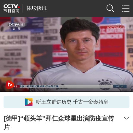
体坛快讯
听王立群讲历史 千古一帝秦始皇
[德甲]“领头羊”拜仁众球星出演防疫宣传
片