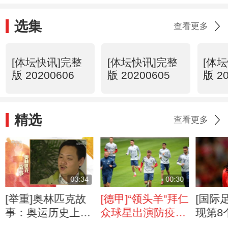
选集
查看更多
[体坛快讯]完整
[体坛快讯]完整
[体
版 20200606
版 20200605
版 2
精选
查看更多
03:34
00:30
[举重]奥林匹克故
[德甲]“领头羊”拜仁
[国际
事：奥运历史上的
众球星出演防疫宣
现第8
举重名将
传片
感染病