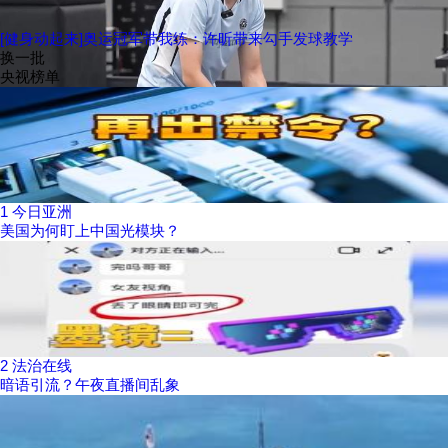
[健身动起来]奥运冠军带我练：许昕带来勾手发球教学
换一批
央视榜单
1
今日亚洲
美国为何盯上中国光模块？
2
法治在线
暗语引流？午夜直播间乱象