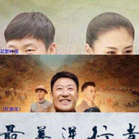
花繁叶茂
《红旗渠》