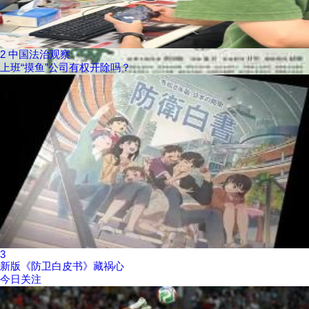
2
中国法治观察
上班“摸鱼”公司有权开除吗？
3
新版《防卫白皮书》藏祸心
今日关注