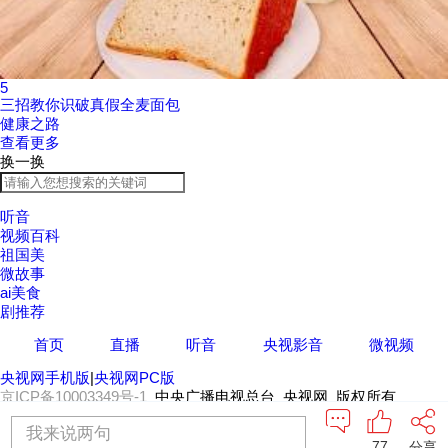
5
三招教你识破真假全麦面包
健康之路
查看更多
换一换
听音
视频百科
祖国美
微故事
ai美食
剧推荐
首页
直播
听音
央视影音
微视频
央视网手机版
|
央视网PC版
京ICP备10003349号-1
中央广播电视总台 央视网 版权所有
我来说两句
77
分享