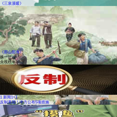
《三泉溪暖》
《那山那海》
换一批
央视榜单
1
新闻1+1
反制美国！中方公布5项措施