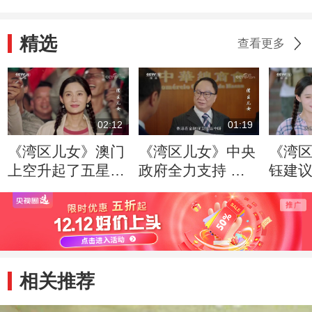
精选
查看更多
02:12
01:19
《湾区儿女》澳门
《湾区儿女》中央
《湾
上空升起了五星红
政府全力支持 保
钰建
旗 烟花把夜照亮
障了香港的经济安
素 欧
全
大加
相关推荐