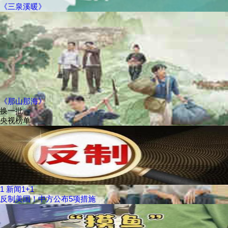
《三泉溪暖》
《那山那海》
换一批
央视榜单
1
新闻1+1
反制美国！中方公布5项措施