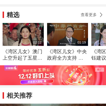
精选
查看更多
02:12
01:19
《湾区儿女》澳门
《湾区儿女》中央
《湾
上空升起了五星红
政府全力支持 保
钰建
旗 烟花把夜照亮
障了香港的经济安
素 欧
全
大加
相关推荐