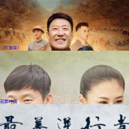
《红旗渠》
花繁叶茂