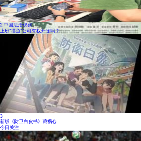
2
中国法治观察
上班“摸鱼”公司有权开除吗？
3
新版《防卫白皮书》藏祸心
今日关注