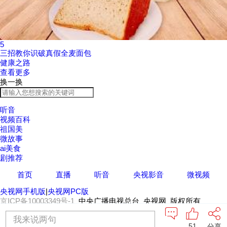
5
三招教你识破真假全麦面包
健康之路
查看更多
换一换
听音
视频百科
祖国美
微故事
ai美食
剧推荐
首页
直播
听音
央视影音
微视频
央视网手机版
|
央视网PC版
京ICP备10003349号-1
中央广播电视总台 央视网 版权所有
我来说两句
51
分享