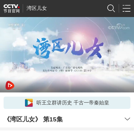
湾区儿女
听王立群讲历史 千古一帝秦始皇
《湾区儿女》 第15集