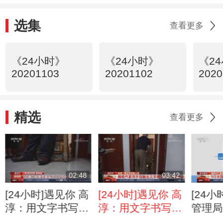
选集
查看更多
《24小时》
《24小时》
《2
20201103
20201102
2020
精选
查看更多
02:48
03:42
[24小时]遇见你 高
[24小时]遇见你 高
[24
淳：用文字书写人
淳：用文字书写人
管理局
生 用奋斗和乐观
生 瘫痪作家用手
外汇储