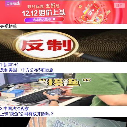
回报父母36年悉心
指敲击文字著百万
3142
照顾
字文学作品
央视榜单
1
新闻1+1
反制美国！中方公布5项措施
2
中国法治观察
上班“摸鱼”公司有权开除吗？