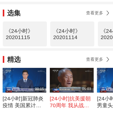
选集
查看更多
《24小时》
《24小时》
《2
20201115
20201114
2020
精选
查看更多
00:15
05:03
[24小时]新冠肺炎
[24小时]抗美援朝
[24
疫情 美国累计确
70周年 我从战场
男童头
诊病例超821万例
带回四封血染家书
缝隙 