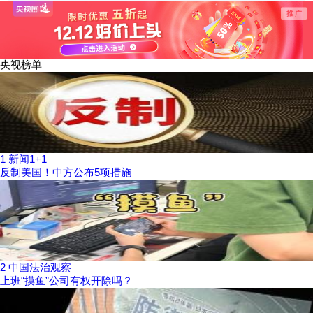
险
央视榜单
1
新闻1+1
反制美国！中方公布5项措施
2
中国法治观察
上班“摸鱼”公司有权开除吗？