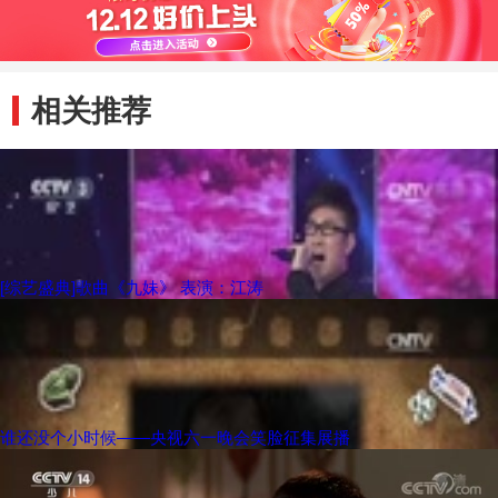
相关推荐
[综艺盛典]歌曲《九妹》 表演：江涛
谁还没个小时候——央视六一晚会笑脸征集展播