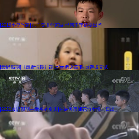
[2019小鬼当家]儿子安排全家游 母亲不守信要出差
[最野假期]《最野假期》踏上“丝绸之路”队员选拔复试
[2020最野假期—幸福的夏天]在最美霞浦花竹看海上日出