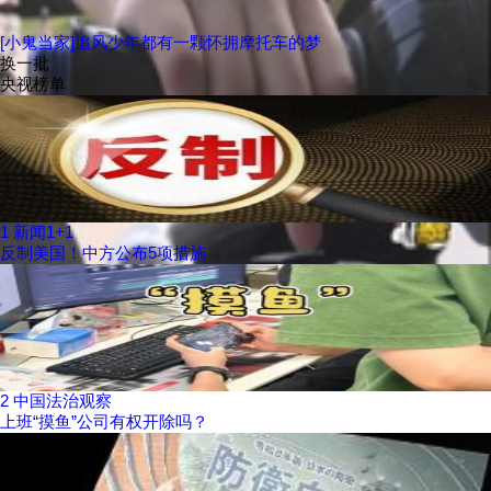
[小鬼当家]追风少年都有一颗怀拥摩托车的梦
换一批
央视榜单
1
新闻1+1
反制美国！中方公布5项措施
2
中国法治观察
上班“摸鱼”公司有权开除吗？