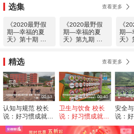
选集
查看更多
《2020最野假
《2020最野假
《2
期—幸福的夏
期—幸福的夏
期—
天》第十期 幸
天》第九期 天
天》
福的大团圆
水有个赵那村
山村
们
精选
查看更多
00:53
00:40
认知与规范 校长
卫生与饮食 校长
安全与
说：好习惯成就好
说：好习惯成就好
说：好
人生
人生
人生