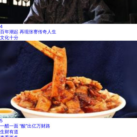
4
百年潮起 再现张謇传奇人生
文化十分
5
一醋一面 “酸”出亿万财路
生财有道