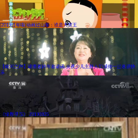
[2019过年啦]动画过山车：谁是大胃王
【银河之声】请查收跨年邀请函 央视少儿主持人们喊你一起收获快
乐
《绿野寻踪》 20190925