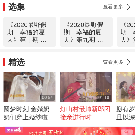
选集
查看更多
《2020最野假
《2020最野假
《2
期—幸福的夏
期—幸福的夏
期—
天》第十期 幸
天》第九期 天
天》
福的大团圆
水有个赵那村
山村
们
精选
查看更多
00:54
01:10
圆梦时刻 金婚奶
灯山村最帅新郎团
愿有
奶们穿上婚纱啦
接亲进行时
且以