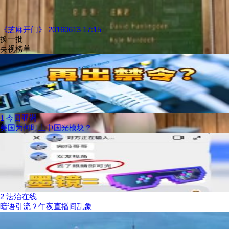
《芝麻开门》 20160613 17:15
换一批
央视榜单
1
今日亚洲
美国为何盯上中国光模块？
2
法治在线
暗语引流？午夜直播间乱象