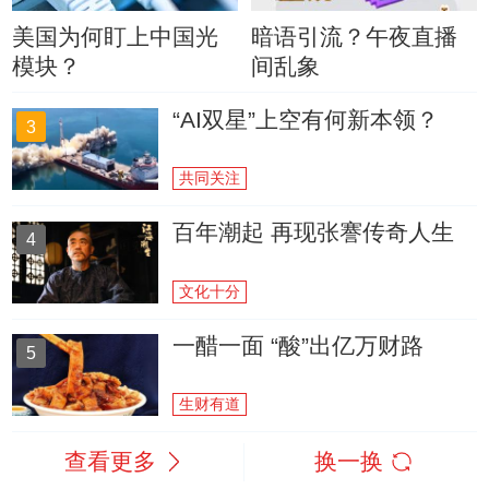
美国为何盯上中国光
暗语引流？午夜直播
模块？
间乱象
“AI双星”上空有何新本领？
3
共同关注
百年潮起 再现张謇传奇人生
4
文化十分
一醋一面 “酸”出亿万财路
5
生财有道
查看更多
换一换