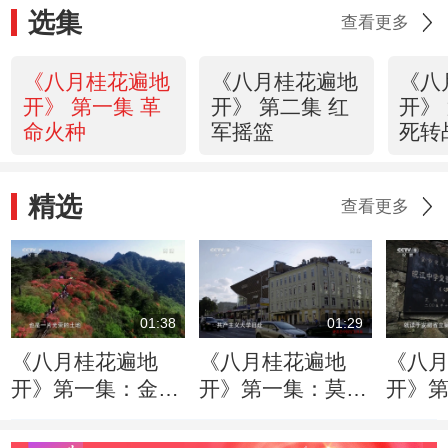
选集
查看更多
《八月桂花遍地
《八月桂花遍地
《八
开》 第一集 革
开》 第二集 红
开》
命火种
军摇篮
死转
精选
查看更多
01:38
01:29
《八月桂花遍地
《八月桂花遍地
《八
开》第一集：金寨
开》第一集：莫斯
开》
红军的摇篮 将军
科东方劳动者共产
慈的
的故乡
主义大学旧址