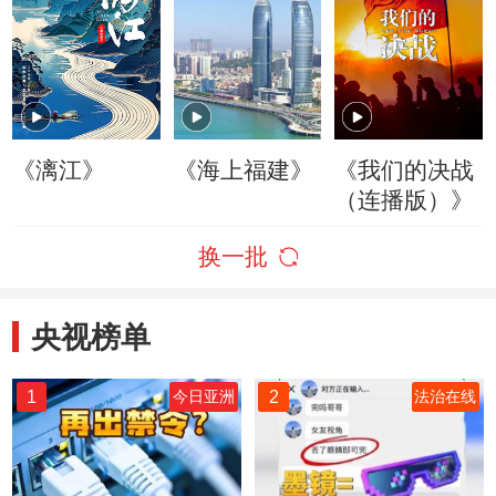
《漓江》
《海上福建》
《我们的决战
（连播版）》
换一批
央视榜单
1
2
今日亚洲
法治在线