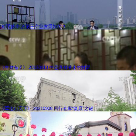
[对话]苏州的第三产业发展如何？
《生财有道》 20160613 生态湖鲜带来的财富
《军迷行天下》 20210908 四行仓库“复原”之谜