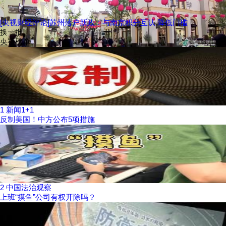
[央视财经评论]苏州落户新政：与南京积分互认 降低门槛
换一批
央视榜单
1
新闻1+1
反制美国！中方公布5项措施
2
中国法治观察
上班“摸鱼”公司有权开除吗？