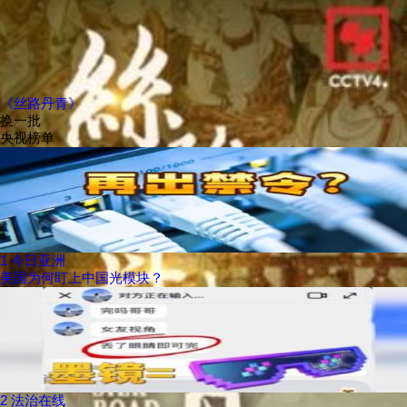
《丝路丹青》
换一批
央视榜单
1
今日亚洲
美国为何盯上中国光模块？
2
法治在线