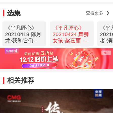
选集
查看更多
《平凡匠心》
《平凡匠心》
《平
20210418 陈月
20210424 舞狮
202
龙·我和它们是
女孩·梁嘉丽 黄
者·
朋友（下）
宝仪
杞
相关推荐