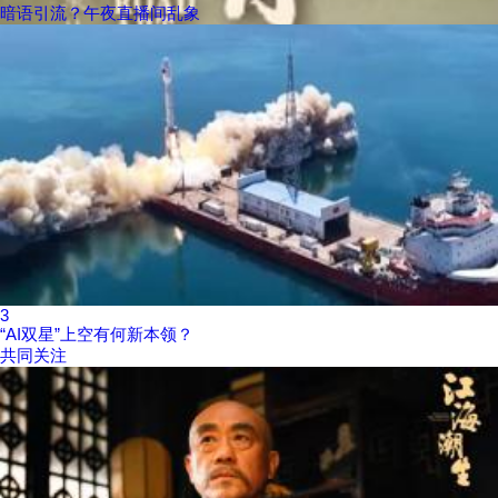
暗语引流？午夜直播间乱象
3
“AI双星”上空有何新本领？
共同关注