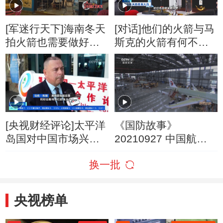
[军迷行天下]海南冬天
[对话]他们的火箭与马
拍火箭也需要做好保
斯克的火箭有何不
暖
同？
[央视财经评论]太平洋
《国防故事》
岛国对中国市场兴趣
20210927 中国航展
浓厚
（三）
换一批
央视榜单