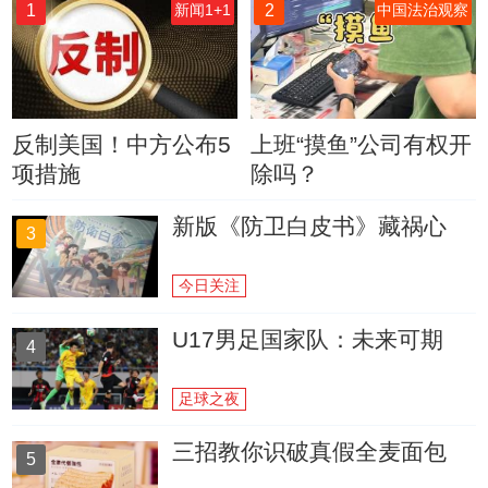
1
2
新闻1+1
中国法治观察
反制美国！中方公布5
上班“摸鱼”公司有权开
项措施
除吗？
新版《防卫白皮书》藏祸心
3
今日关注
U17男足国家队：未来可期
4
足球之夜
三招教你识破真假全麦面包
5