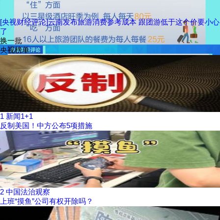
[央视财经评论]云南发布旅游消费参考成本 跟团游低于这个价要小心
了
换一批
央视榜单
1
新闻1+1
反制美国！中方公布5项措施
2
中国法治观察
上班“摸鱼”公司有权开除吗？