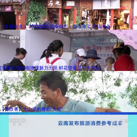
《生财有道》 20210830 云南剑川：集市寻宝 古镇淘金
[深度财经]云南玫瑰魅力无限 鲜花饼更是一大亮点
【微故事】大山里的舞蹈“大叔”