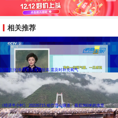
相关推荐
[消费主张]香格里拉海拔较高 需及时补充氧气
《经济半小时》 20220715 哈巴雪山隧道：最后360米的攻坚